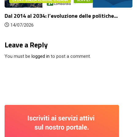
EGIONE URBANA
SERVIZI
EVENTI DALLA R
: l’evoluzione delle politiche...
Fuori città. Arc
14/07/2026
Leave a Reply
You must be
logged in
to post a comment.