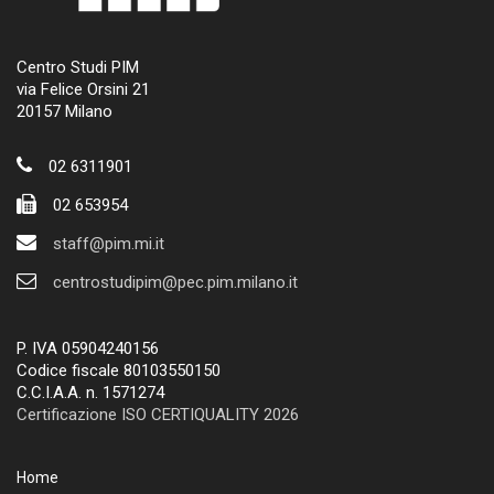
Centro Studi PIM
via Felice Orsini 21
20157 Milano
02 6311901
02 653954
staff@pim.mi.it
centrostudipim@pec.pim.milano.it
P. IVA 05904240156
Codice fiscale 80103550150
C.C.I.A.A. n. 1571274
Certificazione ISO CERTIQUALITY 2026
Home