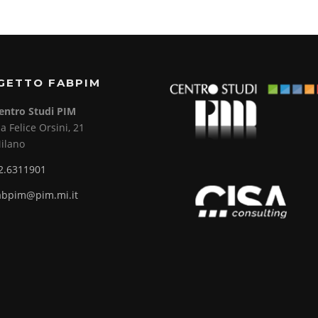
GETTO FABPIM
entro Studi PIM
ia Felice Orsini, 21
ilano
2.6311901
abpim@pim.mi.it