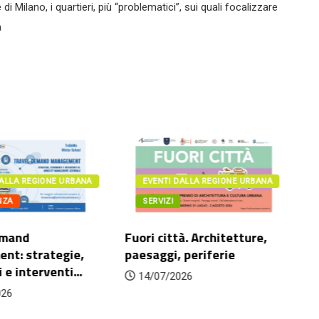
i Milano, i quartieri, più “problematici”, sui quali focalizzare
à
DALLA REGIONE URBANA
EVENTI DALLA REGIONE URBANA
NZA
SERVIZI
emand
Fuori città. Architetture,
Sp
nt: strategie,
paesaggi, periferie
ci
e interventi...
14/07/2026
026