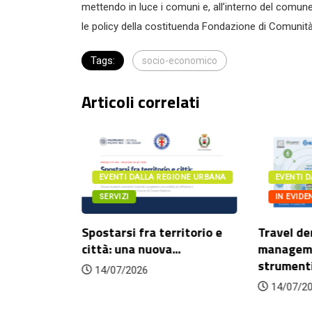
mettendo in luce i comuni e, all’interno del comune d
le policy della costituenda Fondazione di Comunit
Tags:
socio-economico
Articoli correlati
IONE URBANA
EVENTI DALLA REGIONE URBANA
EVENTI 
SERVIZI
IN EVIDE
itetture,
Spostarsi fra territorio e
Travel d
rie
città: una nuova...
manageme
strumenti 
14/07/2026
14/07/2