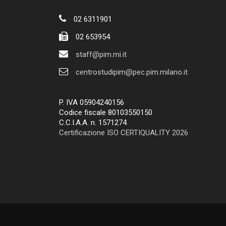
02 6311901
02 653954
staff@pim.mi.it
centrostudipim@pec.pim.milano.it
P. IVA 05904240156
Codice fiscale 80103550150
C.C.I.A.A. n. 1571274
Certificazione ISO CERTIQUALITY 2026