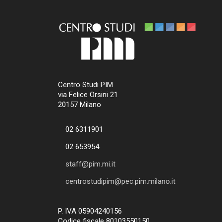
Centro Studi PIM
via Felice Orsini 21
20157 Milano
02 6311901
02 653954
staff@pim.mi.it
centrostudipim@pec.pim.milano.it
P. IVA 05904240156
Codice fiscale 80103550150