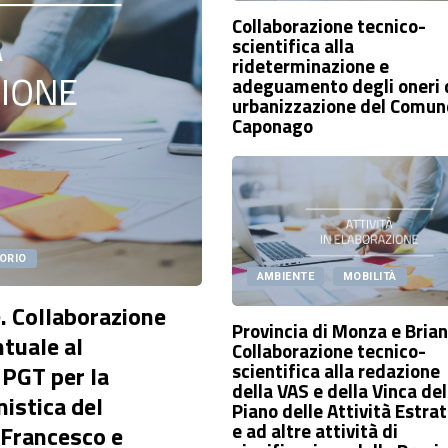
Collaborazione tecnico-
scientifica alla
rideterminazione e
adeguamento degli oneri 
urbanizzazione del Comun
Caponago
TORIO
AMBIENTE
MOBILITÀ
. Collaborazione
Provincia di Monza e Bria
ntuale al
Collaborazione tecnico-
scientifica alla redazione
 PGT per la
della VAS e della Vinca del
nistica del
Piano delle Attività Estrat
e ad altre attività di
Francesco e