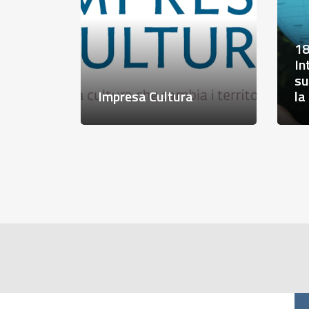
Digitale e sostenibilità
Ac
enibile e
per una nuova agenda
ad
mbientale
urbana
Ca