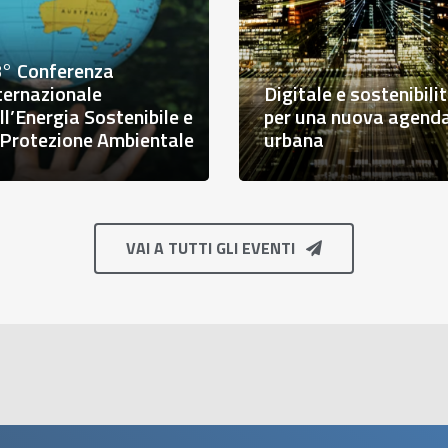
quisizione delle aree
Bando Voucher doppi
iacenti al laghetto di
transizione Lombardi
stellaro Lagusello
2026
VAI A TUTTI GLI EVENTI