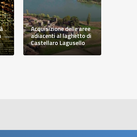
a
a
Paesaggi agricoli dei
parchi