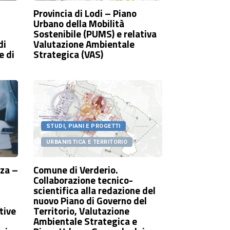
Provincia di Lodi – Piano
Urbano della Mobilità
Sostenibile (PUMS) e relativa
di
Valutazione Ambientale
e di
Strategica (VAS)
STUDI, PIANI E PROGETTI
URBANISTICA E TERRITORIO
nza –
Comune di Verderio.
Collaborazione tecnico-
scientifica alla redazione del
nuovo Piano di Governo del
tive
Territorio, Valutazione
Ambientale Strategica e