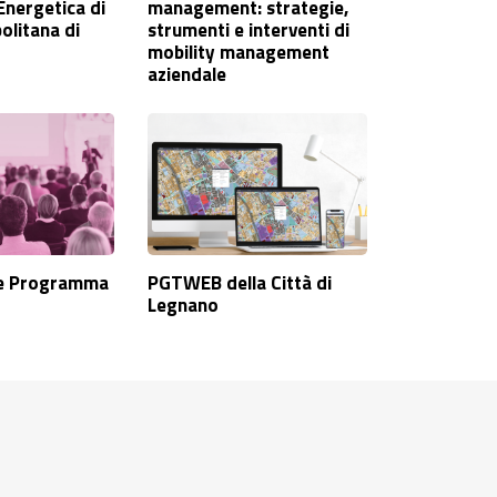
Energetica di
management: strategie,
olitana di
strumenti e interventi di
mobility management
aziendale
SPAZIO SOCI
della Città di Legnano
 e Programma
PGTWEB della Città di
Legnano