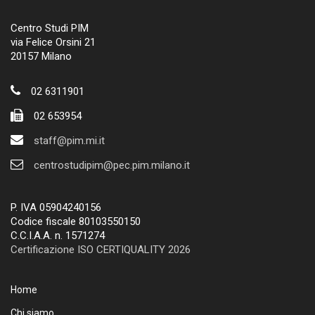
Centro Studi PIM
via Felice Orsini 21
20157 Milano
02 6311901
02 653954
staff@pim.mi.it
centrostudipim@pec.pim.milano.it
P. IVA 05904240156
Codice fiscale 80103550150
C.C.I.A.A. n. 1571274
Certificazione ISO CERTIQUALITY 2026
Home
Chi siamo