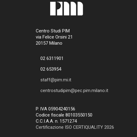
Centro Studi PIM
via Felice Orsini 21
20157 Milano
02 6311901
02 653954
staff@pim.mi.it
centrostudipim@pec.pim.milano.it
P. IVA 05904240156
Codice fiscale 80103550150
C.C.I.A.A. n. 1571274
Certificazione ISO CERTIQUALITY 2026