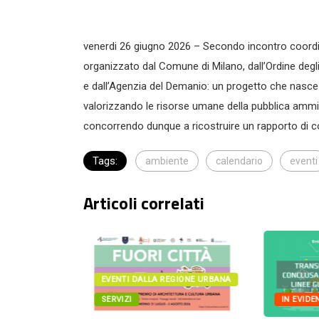
venerdi 26 giugno 2026 – Secondo incontro coordina
organizzato dal Comune di Milano, dall’Ordine degli 
e dall’Agenzia del Demanio: un progetto che nasce 
valorizzando le risorse umane della pubblica ammin
concorrendo dunque a ricostruire un rapporto di co
Tags:
ambiente
calendario
eventi
Articoli correlati
IONE URBANA
EVENTI DALLA REGIONE URBANA
SERVIZI
IN EVIDE