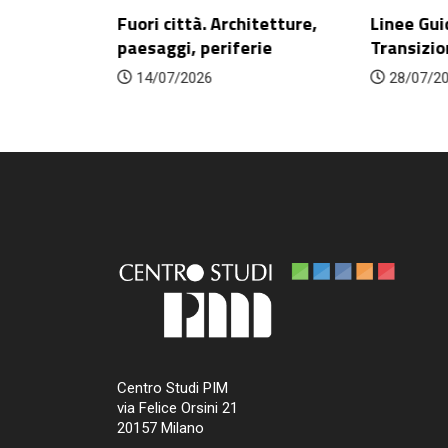
Fuori città. Architetture,
Linee Gui
ategie,
paesaggi, periferie
Transizio
venti...
14/07/2026
28/07/2
Centro Studi PIM
via Felice Orsini 21
20157 Milano