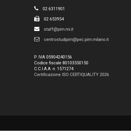
02 6311901
02 653954
staff@pim.mi.it
centrostudipim@pec.pim.milano.it
P. IVA 05904240156
Codice fiscale 80103550150
C.C.I.A.A. n. 1571274
Certificazione ISO CERTIQUALITY 2026