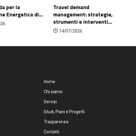
da per la
Travel demand
Fu
ne Energetica di...
management: strategie,
pa
strumenti e interventi...
026
14/07/2026
Home
Chi siamo
Servizi
Studi, Piani e Progetti
Trasparenza
Contatti