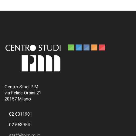
Centro Studi PIM
via Felice Orsini 21
20157 Milano
02 6311901
02 653954
staff@pim.mi.it