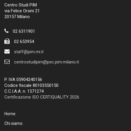
Centro Studi PIM
via Felice Orsini 21
20157 Milano
02 6311901
02 653954
staff@pim.mi.it
centrostudipim@pec.pim.milano.it
P. IVA 05904240156
Codice fiscale 80103550150
C.C.I.A.A. n. 1571274
Certificazione ISO CERTIQUALITY 2026
Home
Chi siamo