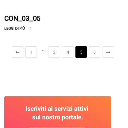
CON_03_05
LEGGI DI PIÙ
…
1
3
4
5
6