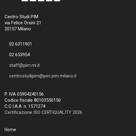
Centro Studi PIM
via Felice Orsini 21
20157 Milano
02 6311901
02 653954
staff@pim.mi.it
centrostudipim@pec.pim.milano.it
P. IVA 05904240156
Codice fiscale 80103550150
C.C.I.A.A. n. 1571274
Certificazione ISO CERTIQUALITY 2026
Home