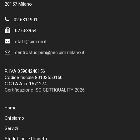
20157 Milano
02 6311901
02 653954
staff@pim.mi.it
centrostudipim@pec.pim.milano.it
P. IVA 05904240156
Codice fiscale 80103550150
C.C.I.A.A. n. 1571274
Certificazione ISO CERTIQUALITY 2026
Home
Chi siamo
Servizi
Studi, Piani e Progetti