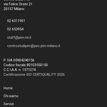
via Felice Orsini 21
20157 Milano
02 6311901
02 653954
staff@pim.mi.it
centrostudipim@pec.pim.milano.it
P. IVA 05904240156
Codice fiscale 80103550150
C.C.I.A.A. n. 1571274
Certificazione ISO CERTIQUALITY 2026
Home
Chi siamo
Servizi