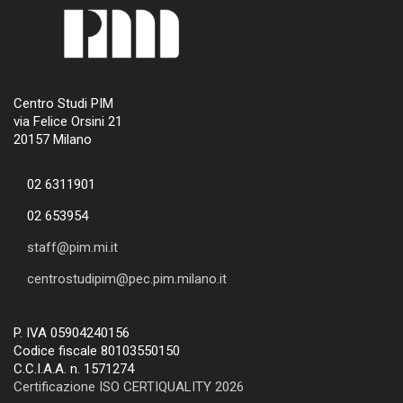
Centro Studi PIM
via Felice Orsini 21
20157 Milano
02 6311901
02 653954
staff@pim.mi.it
centrostudipim@pec.pim.milano.it
P. IVA 05904240156
Codice fiscale 80103550150
C.C.I.A.A. n. 1571274
Certificazione ISO CERTIQUALITY 2026