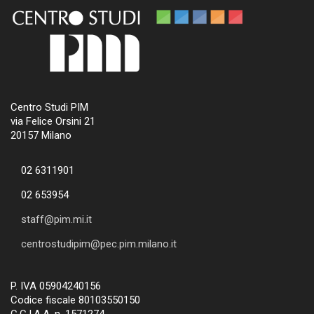
Centro Studi PIM
via Felice Orsini 21
20157 Milano
02 6311901
02 653954
staff@pim.mi.it
centrostudipim@pec.pim.milano.it
P. IVA 05904240156
Codice fiscale 80103550150