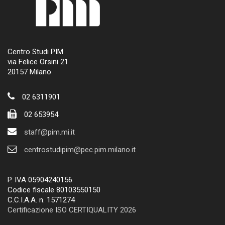
Centro Studi PIM
via Felice Orsini 21
20157 Milano
02 6311901
02 653954
staff@pim.mi.it
centrostudipim@pec.pim.milano.it
P. IVA 05904240156
Codice fiscale 80103550150
C.C.I.A.A. n. 1571274
Certificazione ISO CERTIQUALITY 2026