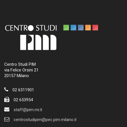
Centro Studi PIM
via Felice Orsini 21
20157 Milano
02 6311901
02 653954
staff@pim.mi.it
centrostudipim@pec.pim.milano.it