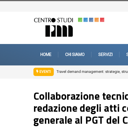
HOME
CHI SIAMO
SERVIZI
terventi di mobility management aziendale
Fuori città. Architetture, paesaggi, pe
EVENTI
Collaborazione tecnic
redazione degli atti 
generale al PGT del 