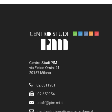
Centro Studi PIM
via Felice Orsini 21
20157 Milano
02 6311901
02 653954
staff@pim.mi.it
centrostudipim@pec.pim.milano.it