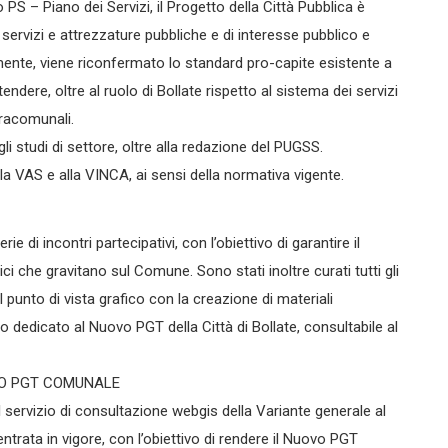
 PS – Piano dei Servizi, il Progetto della Città Pubblica è
i servizi e attrezzature pubbliche e di interesse pubblico e
amente, viene riconfermato lo standard pro-capite esistente a
ndere, oltre al ruolo di Bollate rispetto al sistema dei servizi
vracomunali.
li studi di settore, oltre alla redazione del PUGSS.
 alla VAS e alla VINCA, ai sensi della normativa vigente.
di incontri partecipativi, con l’obiettivo di garantire il
i che gravitano sul Comune. Sono stati inoltre curati tutti gli
l punto di vista grafico con la creazione di materiali
ito dedicato al Nuovo PGT della Città di Bollate, consultabile al
VO PGT COMUNALE
 servizio di consultazione webgis della Variante generale al
trata in vigore, con l’obiettivo di rendere il Nuovo PGT