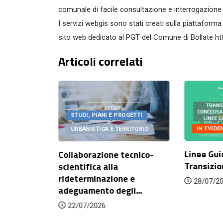
comunale di facile consultazione e interrogazione da
I servizi webgis sono stati creati sulla piattaforma
sito web dedicato al PGT del Comune di Bollate http
Articoli correlati
GETTI
STUDI, PIANI E PROGETTI
IN EVIDEN
ITORIO
URBANISTICA E TERRITORIO
Linee Guid
onato
Collaborazione tecnico-
Transizion
orazione
scientifica alla
rideterminazione e
28/07/20
adeguamento degli...
22/07/2026