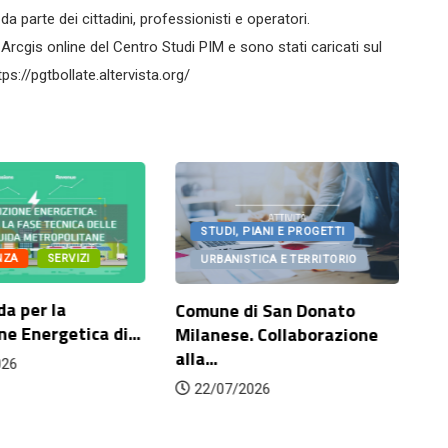
 parte dei cittadini, professionisti e operatori.
 Arcgis online del Centro Studi PIM e sono stati caricati sul
s://pgtbollate.altervista.org/
STUDI, PIANI E PROGETTI
ZA
SERVIZI
URBANISTICA E TERRITORIO
a per la
Comune di San Donato
Col
e Energetica di...
Milanese. Collaborazione
sci
alla...
ri
26
ade
22/07/2026
2