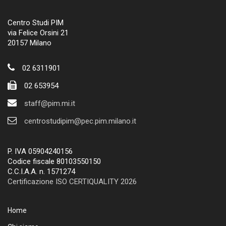
Centro Studi PIM
via Felice Orsini 21
20157 Milano
02 6311901
02 653954
staff@pim.mi.it
centrostudipim@pec.pim.milano.it
P. IVA 05904240156
Codice fiscale 80103550150
C.C.I.A.A. n. 1571274
Certificazione ISO CERTIQUALITY 2026
Home