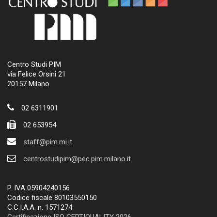
Centro Studi PIM
via Felice Orsini 21
20157 Milano
02 6311901
02 653954
staff@pim.mi.it
centrostudipim@pec.pim.milano.it
P. IVA 05904240156
Codice fiscale 80103550150
C.C.I.A.A. n. 1571274
Certificazione ISO CERTIQUALITY 2026