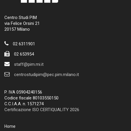
Centro Studi PIM
via Felice Orsini 21
20157 Milano
02 6311901
02 653954
staff@pim.mi.it
centrostudipim@pec.pim.milano.it
P. IVA 05904240156
Codice fiscale 80103550150
C.C.I.A.A. n. 1571274
Certificazione ISO CERTIQUALITY 2026
Home