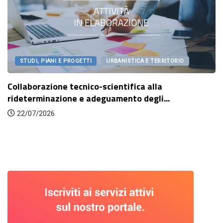
STUDI, PIANI E PROGETTI
URBANISTICA E TERRITORIO
llaborazione tecnico-scientifica alla
Li
determinazione e adeguamento degli...
22/07/2026