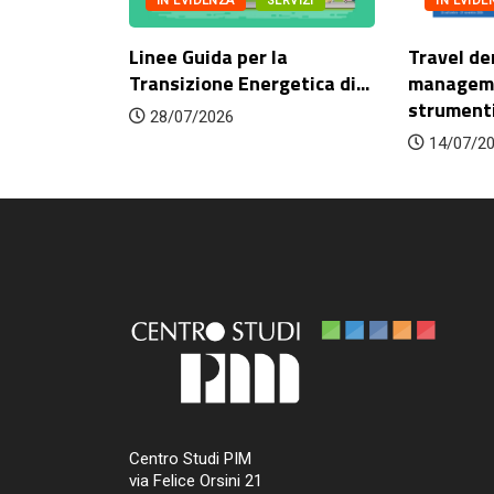
IN EVIDENZA
SERVIZI
IN EVIDE
itetture,
Linee Guida per la
Travel d
rie
Transizione Energetica di...
manageme
strumenti 
28/07/2026
14/07/2
Centro Studi PIM
via Felice Orsini 21