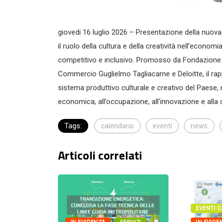
giovedi 16 luglio 2026 – Presentazione della nuova
il ruolo della cultura e della creatività nell’economi
competitivo e inclusivo. Promosso da Fondazione
Commercio Guglielmo Tagliacarne e Deloitte, il rapp
sistema produttivo culturale e creativo del Paese, m
economica, all’occupazione, all’innovazione e alla
Tags:
calendario
eventi
news
Articoli correlati
IONE URBANA
EVENTI 