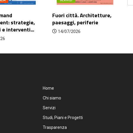
NZA
SERVIZI
emand
Fuori città. Architetture,
nt: strategie,
paesaggi, periferie
e interventi...
14/07/2026
026
Home
Chi siamo
Servizi
Studi, Piani e Progetti
Trasparenza