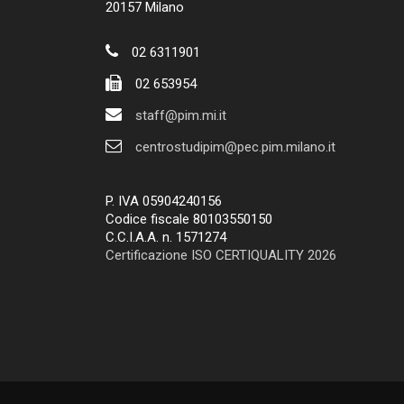
20157 Milano
02 6311901
02 653954
staff@pim.mi.it
centrostudipim@pec.pim.milano.it
P. IVA 05904240156
Codice fiscale 80103550150
C.C.I.A.A. n. 1571274
Certificazione ISO CERTIQUALITY 2026