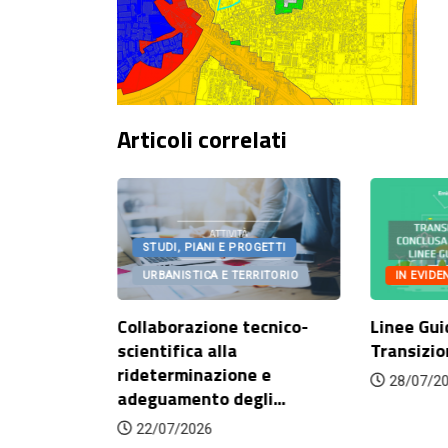
Articoli correlati
OGETTI
STUDI, PIANI E PROGETTI
IN EVIDE
RITORIO
URBANISTICA E TERRITORIO
Linee Gui
onato
Collaborazione tecnico-
Transizio
orazione
scientifica alla
rideterminazione e
28/07/2
adeguamento degli...
22/07/2026