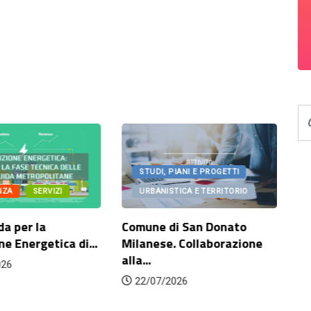
STUDI, PIANI E PROGETTI
NZA
SERVIZI
URBANISTICA E TERRITORIO
da per la
Comune di San Donato
Co
ne Energetica di...
Milanese. Collaborazione
sc
alla...
ri
026
ad
22/07/2026