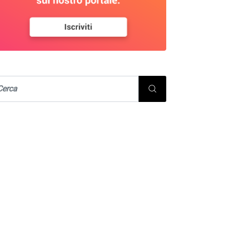
STUDI, PIANI E PROGETTI
URBANISTICA E TERRITORIO
llaborazione tecnico-
ientifica alla
determinazione e
eguamento degli...
22/07/2026