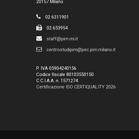
20157 Milano
02 6311901
02 653954
staff@pim.mi.it
centrostudipim@pec.pim.milano.it
P. IVA 05904240156
Codice fiscale 80103550150
C.C.I.A.A. n. 1571274
Certificazione ISO CERTIQUALITY 2026