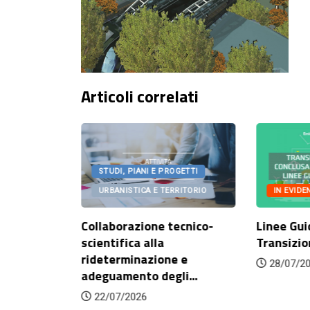
Articoli correlati
OGETTI
STUDI, PIANI E PROGETTI
IN EVIDE
RITORIO
URBANISTICA E TERRITORIO
Linee Gui
onato
Collaborazione tecnico-
Transizio
orazione
scientifica alla
rideterminazione e
28/07/2
adeguamento degli...
22/07/2026