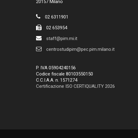
20157 Milano
02 6311901
02 653954
staff@pim.mi.it
centrostudipim@pec.pim.milano.it
P. IVA 05904240156
Codice fiscale 80103550150
C.C.I.A.A. n. 1571274
Certificazione ISO CERTIQUALITY 2026