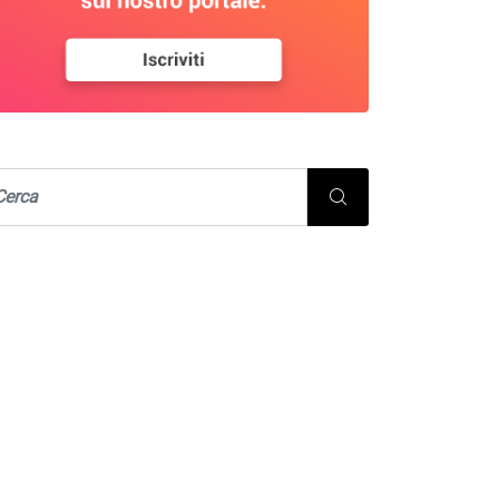
STUDI, PIANI E PROGETTI
URBANISTICA E TERRITORIO
llaborazione tecnico-
ientifica alla
determinazione e
eguamento degli...
22/07/2026