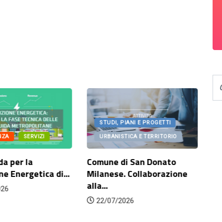
STUDI, PIANI E PROGETTI
NZA
SERVIZI
URBANISTICA E TERRITORIO
da per la
Comune di San Donato
Co
ne Energetica di...
Milanese. Collaborazione
sc
alla...
ri
026
ad
22/07/2026