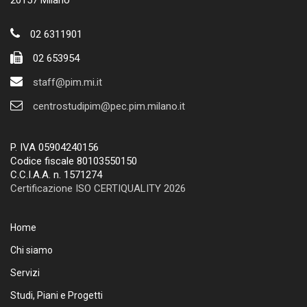
02 6311901
02 653954
staff@pim.mi.it
centrostudipim@pec.pim.milano.it
P. IVA 05904240156
Codice fiscale 80103550150
C.C.I.A.A. n. 1571274
Certificazione ISO CERTIQUALITY 2026
Home
Chi siamo
Servizi
Studi, Piani e Progetti