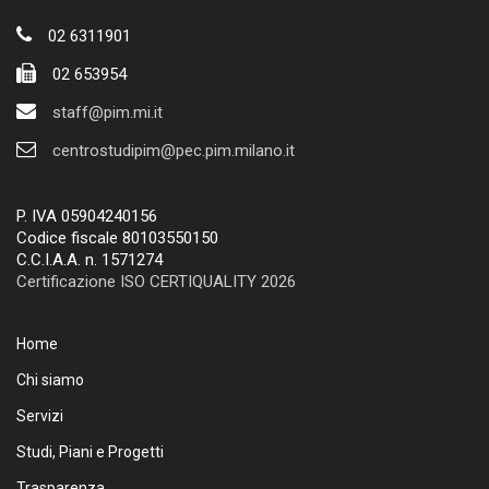
02 6311901
02 653954
staff@pim.mi.it
centrostudipim@pec.pim.milano.it
P. IVA 05904240156
Codice fiscale 80103550150
C.C.I.A.A. n. 1571274
Certificazione ISO CERTIQUALITY 2026
Home
Chi siamo
Servizi
Studi, Piani e Progetti
Trasparenza