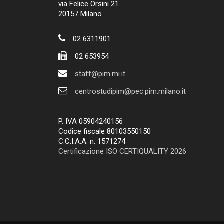
via Felice Orsini 21
20157 Milano
02 6311901
02 653954
staff@pim.mi.it
centrostudipim@pec.pim.milano.it
P. IVA 05904240156
Codice fiscale 80103550150
C.C.I.A.A. n. 1571274
Certificazione ISO CERTIQUALITY 2026