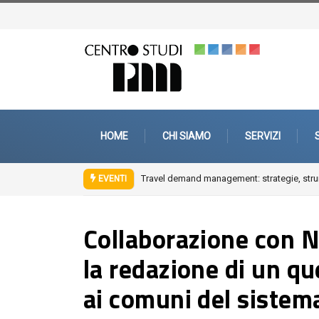
HOME
CHI SIAMO
SERVIZI
strumenti e interventi di mobility management aziendale
Fuori città. Architettu
EVENTI
Collaborazione con N
la redazione di un qu
ai comuni del sistema