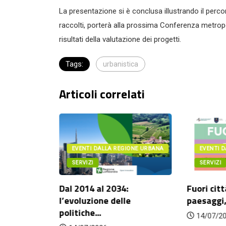
La presentazione si è conclusa illustrando il perco
raccolti, porterà alla prossima Conferenza metropo
risultati della valutazione dei progetti.
Tags:
urbanistica
Articoli correlati
IONE URBANA
EVENTI DALLA REGIONE URBANA
EVENTI 
SERVIZI
SERVIZI
ritorio e
Dal 2014 al 2034:
Fuori citt
.
l’evoluzione delle
paesaggi,
politiche...
14/07/2