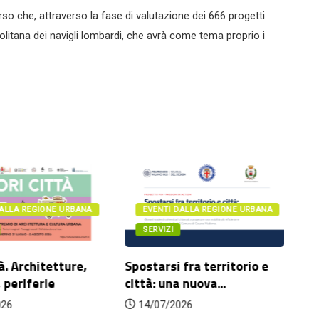
rso che, attraverso la fase di valutazione dei 666 progetti
litana dei navigli lombardi, che avrà come tema proprio i
DALLA REGIONE URBANA
EVENTI DALLA REGIONE URBANA
SERVIZI
à. Architetture,
Spostarsi fra territorio e
Da
 periferie
città: una nuova...
l’
po
026
14/07/2026