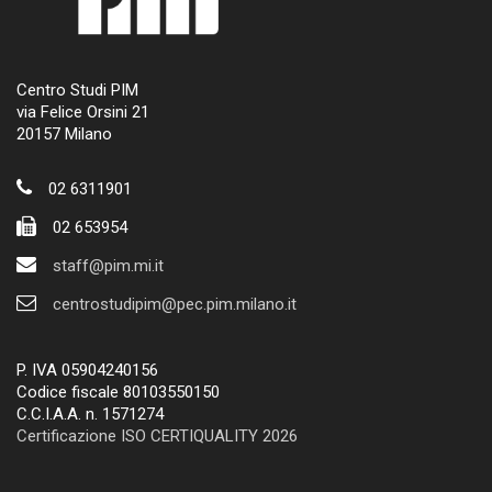
Centro Studi PIM
via Felice Orsini 21
20157 Milano
02 6311901
02 653954
staff@pim.mi.it
centrostudipim@pec.pim.milano.it
P. IVA 05904240156
Codice fiscale 80103550150
C.C.I.A.A. n. 1571274
Certificazione ISO CERTIQUALITY 2026