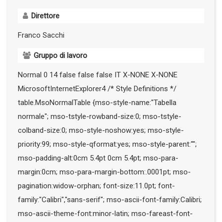
Direttore
Franco Sacchi
Gruppo di lavoro
Normal 0 14 false false false IT X-NONE X-NONE
MicrosoftInternetExplorer4
/* Style Definitions */
table.MsoNormalTable {mso-style-name:"Tabella
normale"; mso-tstyle-rowband-size:0; mso-tstyle-
colband-size:0; mso-style-noshow:yes; mso-style-
priority:99; mso-style-qformat:yes; mso-style-parent:"";
mso-padding-alt:0cm 5.4pt 0cm 5.4pt; mso-para-
margin:0cm; mso-para-margin-bottom:.0001pt; mso-
pagination:widow-orphan; font-size:11.0pt; font-
family:"Calibri","sans-serif"; mso-ascii-font-family:Calibri;
mso-ascii-theme-font:minor-latin; mso-fareast-font-