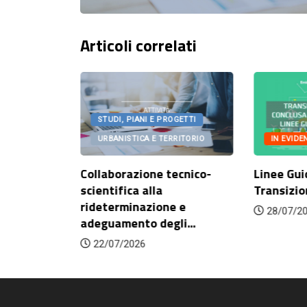
Articoli correlati
OGETTI
STUDI, PIANI E PROGETTI
IN EVIDE
RITORIO
URBANISTICA E TERRITORIO
Linee Gui
onato
Collaborazione tecnico-
Transizio
orazione
scientifica alla
rideterminazione e
28/07/2
adeguamento degli...
22/07/2026