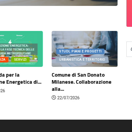
STUDI, PIANI E PROGETTI
NZA
SERVIZI
URBANISTICA E TERRITORIO
da per la
Comune di San Donato
Co
ne Energetica di...
Milanese. Collaborazione
sc
alla...
ri
026
ad
22/07/2026