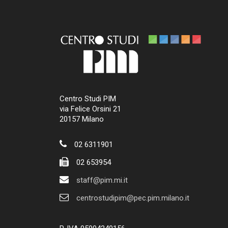
Centro Studi PIM
via Felice Orsini 21
20157 Milano
02 6311901
02 653954
staff@pim.mi.it
centrostudipim@pec.pim.milano.it