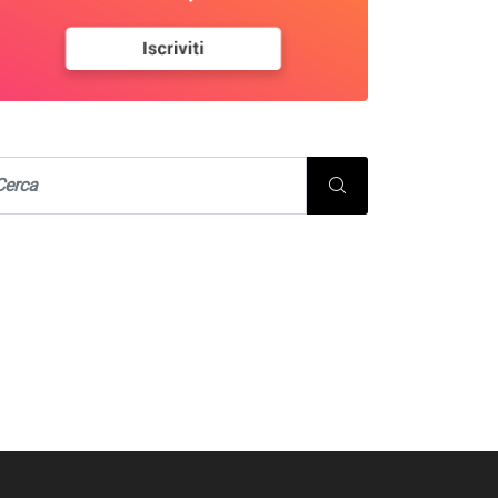
STUDI, PIANI E PROGETTI
URBANISTICA E TERRITORIO
llaborazione tecnico-
ientifica alla
determinazione e
eguamento degli...
22/07/2026