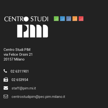
Centro Studi PIM
via Felice Orsini 21
20157 Milano
02 6311901
02 653954
staff@pim.mi.it
centrostudipim@pec.pim.milano.it