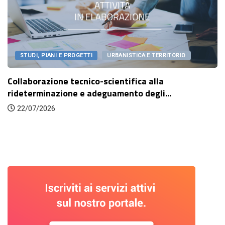
ICA E TERRITORIO
IN EVIDENZA
SERVIZI
ica alla
Linee Guida per la Transizione E
 degli...
28/07/2026