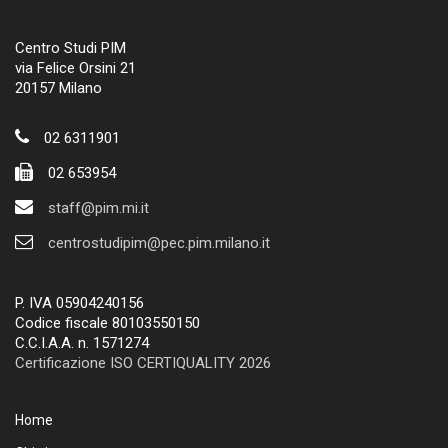
Centro Studi PIM
via Felice Orsini 21
20157 Milano
02 6311901
02 653954
staff@pim.mi.it
centrostudipim@pec.pim.milano.it
P. IVA 05904240156
Codice fiscale 80103550150
C.C.I.A.A. n. 1571274
Certificazione ISO CERTIQUALITY 2026
Home