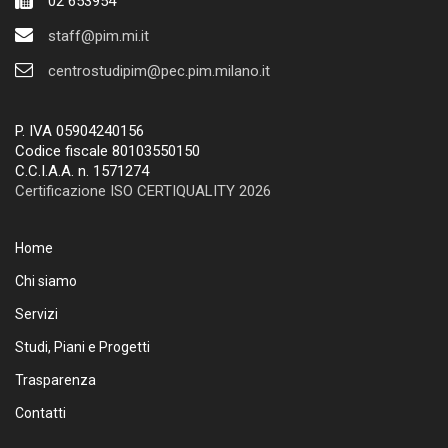
02 653954
staff@pim.mi.it
centrostudipim@pec.pim.milano.it
P. IVA 05904240156
Codice fiscale 80103550150
C.C.I.A.A. n. 1571274
Certificazione ISO CERTIQUALITY 2026
Home
Chi siamo
Servizi
Studi, Piani e Progetti
Trasparenza
Contatti