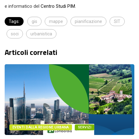
e informatico del
Centro Studi PIM
.
Tags:
gis
mappe
pianificazione
SIT
soci
urbanistica
Articoli correlati
EVENTI DALLA REGIONE URBANA
SERVIZI