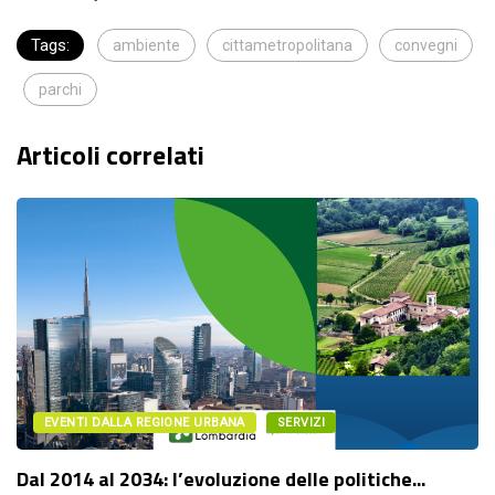
Tags:
ambiente
cittametropolitana
convegni
parchi
Articoli correlati
EVENTI DALLA REGIONE URBANA
SERVIZI
Dal 2014 al 2034: l’evoluzione delle politiche...