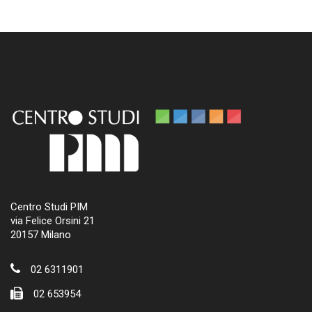
Centro Studi PIM
via Felice Orsini 21
20157 Milano
02 6311901
02 653954