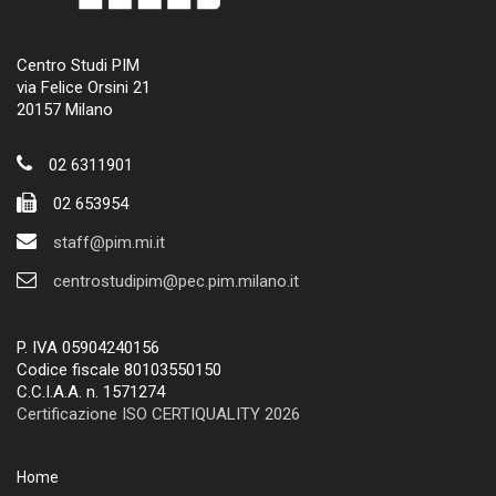
Centro Studi PIM
via Felice Orsini 21
20157 Milano
02 6311901
02 653954
staff@pim.mi.it
centrostudipim@pec.pim.milano.it
P. IVA 05904240156
Codice fiscale 80103550150
C.C.I.A.A. n. 1571274
Certificazione ISO CERTIQUALITY 2026
Home