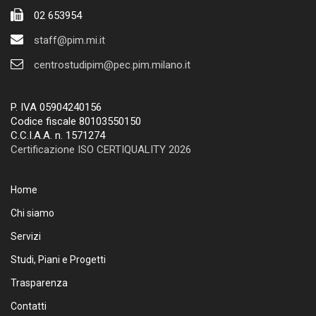
02 653954
staff@pim.mi.it
centrostudipim@pec.pim.milano.it
P. IVA 05904240156
Codice fiscale 80103550150
C.C.I.A.A. n. 1571274
Certificazione ISO CERTIQUALITY 2026
Home
Chi siamo
Servizi
Studi, Piani e Progetti
Trasparenza
Contatti