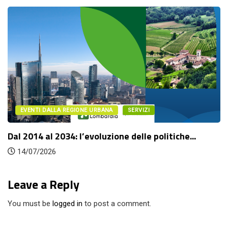
BANA
SERVIZI
EVENTI DALLA REGIONE UR
uzione delle politiche...
Fuori città. Architettu
14/07/2026
Leave a Reply
You must be
logged in
to post a comment.