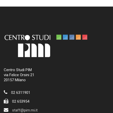
Centro Studi PIM
via Felice Orsini 21
20157 Milano
02 6311901
02 653954
staff@pim.mi.it