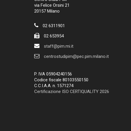
via Felice Orsini 21
20157 Milano
02 6311901
02 653954
staff@pim.mi.it
centrostudipim@pec.pim.milano.it
P. IVA 05904240156
Codice fiscale 80103550150
C.C.I.A.A. n. 1571274
Certificazione ISO CERTIQUALITY 2026