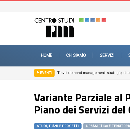
HOME
CHI SIAMO
SERVIZI
egie, strumenti e interventi di mobility management aziendale
Fuori città. Arc
EVENTI
Variante Parziale al 
Piano dei Servizi de
STUDI, PIANI E PROGETTI
URBANISTICA E TERRITORI