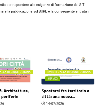
dia per rispondere alle esigenze di formazione del SIT
tenere la pubblicazione sul BURL e la conseguente entrata in
DALLA REGIONE URBANA
EVENTI DALLA REGIONE URBANA
SERVIZI
à. Architetture,
Spostarsi fra territorio e
Da
 periferie
città: una nuova...
l’
po
026
14/07/2026