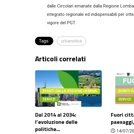
dalle Circolari emanate dalla Regione Lombar
integrato regionale ed indispensabili per ot
vigore del PGT.
Tags:
urbanistica
Articoli correlati
IONE URBANA
EVENTI DALLA REGIONE URBANA
EVENTI 
SERVIZI
SERVIZI
ritorio e
Dal 2014 al 2034:
Fuori citt
.
l’evoluzione delle
paesaggi,
politiche...
14/07/2