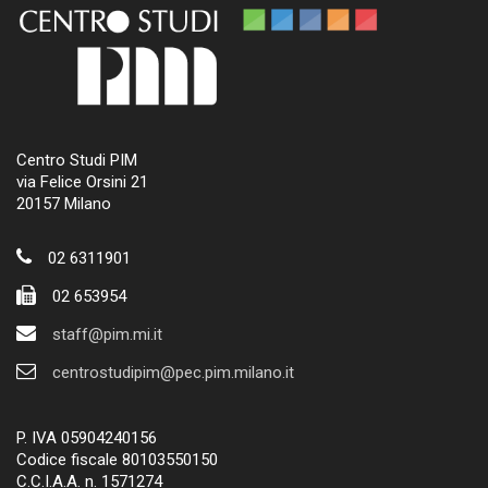
Centro Studi PIM
via Felice Orsini 21
20157 Milano
02 6311901
02 653954
staff@pim.mi.it
centrostudipim@pec.pim.milano.it
P. IVA 05904240156
Codice fiscale 80103550150
C.C.I.A.A. n. 1571274