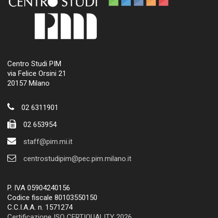
Centro Studi PIM
via Felice Orsini 21
20157 Milano
02 6311901
02 653954
staff@pim.mi.it
centrostudipim@pec.pim.milano.it
P. IVA 05904240156
Codice fiscale 80103550150
C.C.I.A.A. n. 1571274
Certificazione ISO CERTIQUALITY 2026