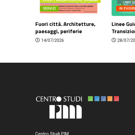
IONE URBANA
EVENTI DALLA REGIONE URBANA
SERVIZI
IN EVIDE
Fuori città. Architetture,
Linee Gui
ategie,
paesaggi, periferie
Transizio
venti...
14/07/2026
28/07/2
Centro Studi PIM