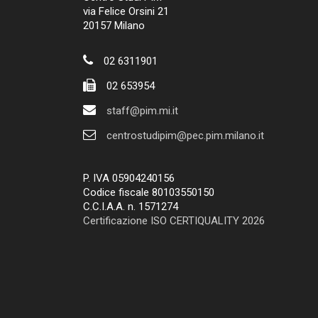
via Felice Orsini 21
20157 Milano
02 6311901
02 653954
staff@pim.mi.it
centrostudipim@pec.pim.milano.it
P. IVA 05904240156
Codice fiscale 80103550150
C.C.I.A.A. n. 1571274
Certificazione ISO CERTIQUALITY 2026