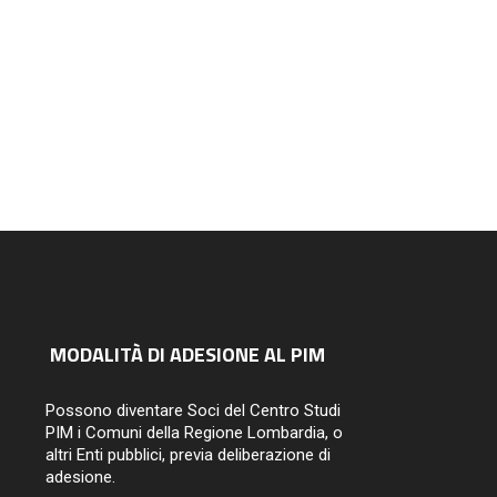
EVENTI DALLA REGIONE URBANA
SERVIZI
ori città. Architetture,
esaggi, periferie
14/07/2026
MODALITÀ DI ADESIONE AL PIM
Possono diventare Soci del Centro Studi
PIM i Comuni della Regione Lombardia, o
altri Enti pubblici, previa deliberazione di
adesione.