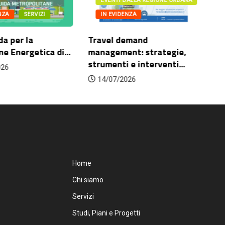
EVENTI DALLA REGIONE URBANA
NZA
SERVIZI
IN EVIDENZA
da per la
Travel demand
Fu
ne Energetica di...
management: strategie,
pa
strumenti e interventi...
026
14/07/2026
Home
Chi siamo
Servizi
Studi, Piani e Progetti