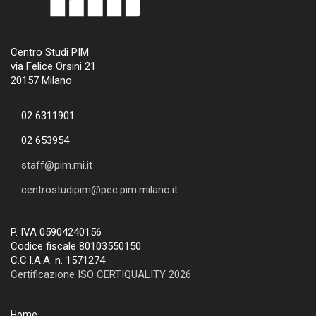
Centro Studi PIM
via Felice Orsini 21
20157 Milano
02 6311901
02 653954
staff@pim.mi.it
centrostudipim@pec.pim.milano.it
P. IVA 05904240156
Codice fiscale 80103550150
C.C.I.A.A. n. 1571274
Certificazione ISO CERTIQUALITY 2026
Home