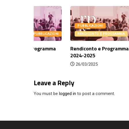
PUBBLICAZIONI
PUBBLIC
UBBLICAZIONI
RENDICONTO E PROGRAMMA
RENDIC
rogramma
Rendiconto e Programma
Rendicon
2024-2025
2023-20
26/03/2025
11/04/2
Leave a Reply
You must be
logged in
to post a comment.