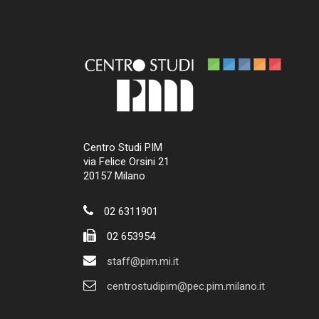
Centro Studi PIM
via Felice Orsini 21
20157 Milano
02 6311901
02 653954
staff@pim.mi.it
centrostudipim@pec.pim.milano.it