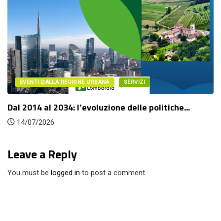
TI DALLA REGIONE URBANA
SERVIZI
EVEN
4 al 2034: l’evoluzione delle politiche...
Fuori c
/2026
14/07
Leave a Reply
You must be
logged in
to post a comment.