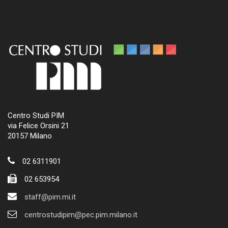
Centro Studi PIM
via Felice Orsini 21
20157 Milano
02 6311901
02 653954
staff@pim.mi.it
centrostudipim@pec.pim.milano.it