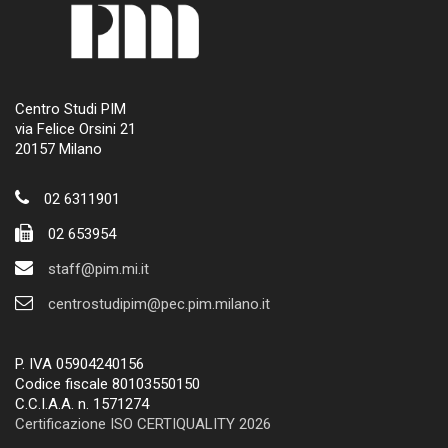
Centro Studi PIM
via Felice Orsini 21
20157 Milano
02 6311901
02 653954
staff@pim.mi.it
centrostudipim@pec.pim.milano.it
P. IVA 05904240156
Codice fiscale 80103550150
C.C.I.A.A. n. 1571274
Certificazione ISO CERTIQUALITY 2026