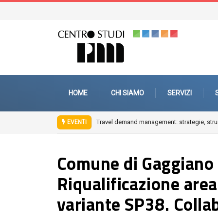
HOME
CHI SIAMO
SERVIZI
ement: strategie, strumenti e interventi di mobility management aziendale
Fuo
EVENTI
Comune di Gaggiano 
Riqualificazione are
variante SP38. Colla