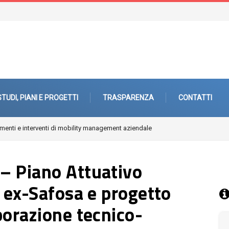
STUDI, PIANI E PROGETTI
TRASPARENZA
CONTATTI
ri città. Architetture, paesaggi, periferie
– Piano Attuativo
a ex-Safosa e progetto
borazione tecnico-