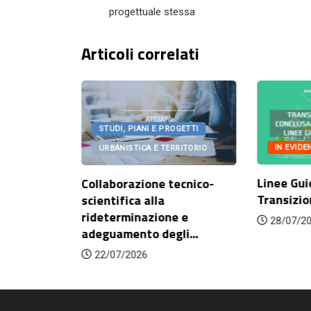
progettuale stessa
Articoli correlati
OGETTI
STUDI, PIANI E PROGETTI
IN EVIDE
RITORIO
URBANISTICA E TERRITORIO
Linee Gui
onato
Collaborazione tecnico-
Transizio
orazione
scientifica alla
rideterminazione e
28/07/2
adeguamento degli...
22/07/2026