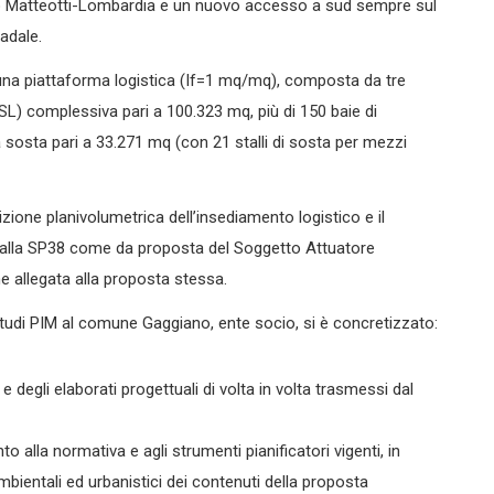
io Matteotti-Lombardia e un nuovo accesso a sud sempre sul
radale.
i una piattaforma logistica (If=1 mq/mq), composta da tre
(SL) complessiva pari a 100.323 mq, più di 150 baie di
 sosta pari a 33.271 mq (con 21 stalli di sosta per mezzi
ione planivolumetrica dell’insediamento logistico e il
e alla SP38 come da proposta del Soggetto Attuatore
ne allegata alla proposta stessa.
 Studi PIM al comune Gaggiano, ente socio, si è concretizzato:
e degli elaborati progettuali di volta in volta trasmessi dal
to alla normativa e agli strumenti pianificatori vigenti, in
, ambientali ed urbanistici dei contenuti della proposta