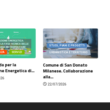
STUDI, PIANI E PROGETTI
NZA
SERVIZI
URBANISTICA E TERRITORIO
da per la
Comune di San Donato
Co
ne Energetica di...
Milanese. Collaborazione
sc
alla...
ri
026
ad
22/07/2026