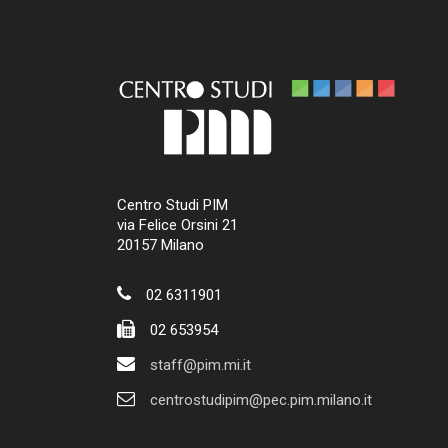
Centro Studi PIM
via Felice Orsini 21
20157 Milano
02 6311901
02 653954
staff@pim.mi.it
centrostudipim@pec.pim.milano.it