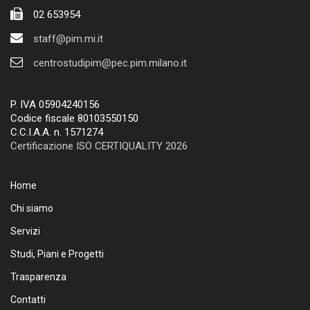
02 653954
staff@pim.mi.it
centrostudipim@pec.pim.milano.it
P. IVA 05904240156
Codice fiscale 80103550150
C.C.I.A.A. n. 1571274
Certificazione ISO CERTIQUALITY 2026
Home
Chi siamo
Servizi
Studi, Piani e Progetti
Trasparenza
Contatti