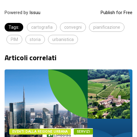
Powered by
Issuu
Publish for Free
Tags:
cartografia
convegni
pianificazione
PIM
storia
urbanistica
Articoli correlati
EVENTI DALLA REGIONE URBANA
SERVIZI