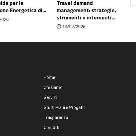
da per la
Travel demand
Fu
ne Energetica di...
management: strategie,
pa
strumenti e interventi...
026
14/07/2026
Home
Chi siamo
Servizi
Studi, Piani e Progetti
Trasparenza
Contatti