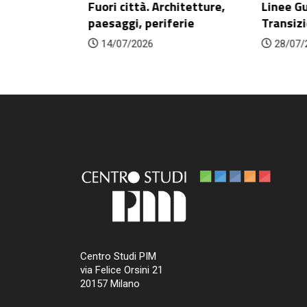
Fuori città. Architetture,
Linee Gui
ategie,
paesaggi, periferie
Transizio
venti...
14/07/2026
28/07/2
Centro Studi PIM
via Felice Orsini 21
20157 Milano