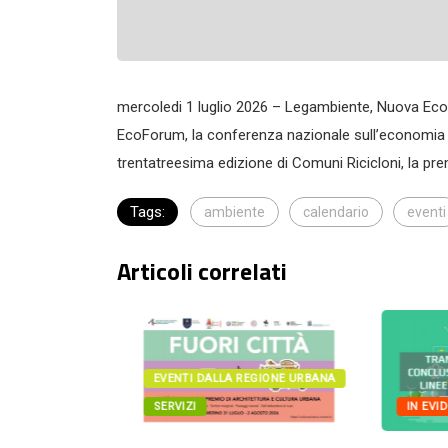
mercoledi 1 luglio 2026 – Legambiente, Nuova Ecol
EcoForum, la conferenza nazionale sull’economia ci
trentatreesima edizione di Comuni Ricicloni, la pre
Tags:
ambiente
calendario
eventi
Articoli correlati
IONE URBANA
EVENTI DALLA REGIONE URBANA
SERVIZI
IN EVIDE