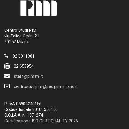
Centro Studi PIM
via Felice Orsini 21
20157 Milano
02 6311901
02 653954
staff@pim.mi.it
centrostudipim@pec.pim.milano.it
P. IVA 05904240156
Codice fiscale 80103550150
C.C.I.A.A. n. 1571274
Certificazione ISO CERTIQUALITY 2026