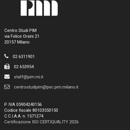
Centro Studi PIM
via Felice Orsini 21
20157 Milano
02 6311901
02 653954
staff@pim.mi.it
centrostudipim@pec.pim.milano.it
P. IVA 05904240156
Codice fiscale 80103550150
C.C.I.A.A. n. 1571274
Certificazione ISO CERTIQUALITY 2026