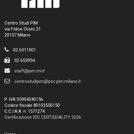
Centro Studi PIM
via Felice Orsini 21
20157 Milano
02 6311901
02 653954
staff@pim.mi.it
centrostudipim@pec.pim.milano.it
P. IVA 05904240156
Codice fiscale 80103550150
C.C.I.A.A. n. 1571274
Certificazione ISO CERTIQUALITY 2026